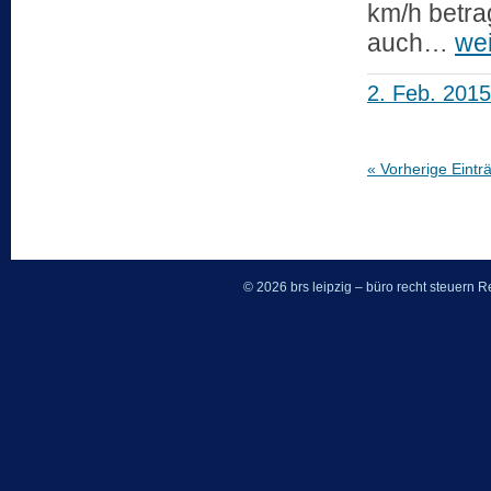
km/h betra
auch…
wei
2. Feb. 2015
« Vorherige Eintr
© 2026 brs leipzig – büro recht steuern
Re