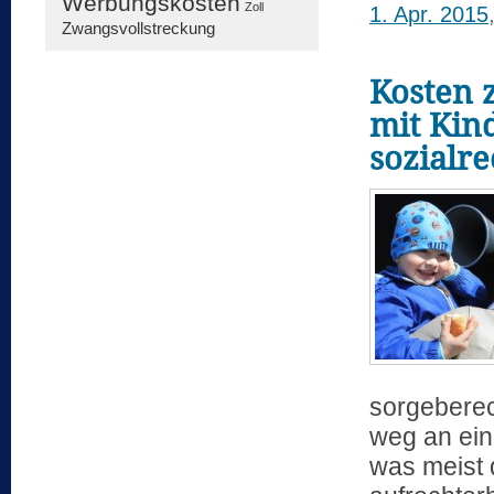
Werbungskosten
Zoll
1. Apr. 2015
Zwangsvollstreckung
Kosten 
mit Kin
sozialre
sorgeberec
weg an eine
was meist 