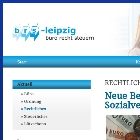
Start
K
RECHTLIC
Aktuell
Neue Be
Büro
Ordnung
Sozialv
Rechtliches
Steuerliches
Lützschena