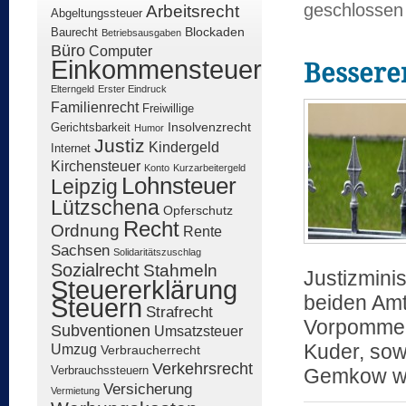
geschlossen
Arbeitsrecht
Abgeltungssteuer
Blockaden
Baurecht
Betriebsausgaben
Büro
Computer
Besserer
Einkommensteuer
Elterngeld
Erster Eindruck
Familienrecht
Freiwillige
Insolvenzrecht
Gerichtsbarkeit
Humor
Justiz
Kindergeld
Internet
Kirchensteuer
Konto
Kurzarbeitergeld
Lohnsteuer
Leipzig
Lützschena
Opferschutz
Recht
Ordnung
Rente
Sachsen
Solidaritätszuschlag
Sozialrecht
Stahmeln
Justizmini
Steuererklärung
beiden Am
Steuern
Strafrecht
Vorpommer
Subventionen
Umsatzsteuer
Kuder, sow
Umzug
Verbraucherrecht
Verkehrsrecht
Gemkow 
Verbrauchssteuern
Versicherung
Vermietung