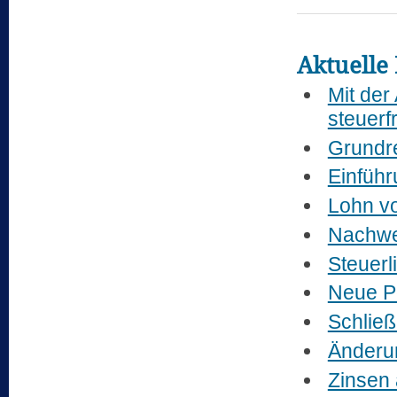
Aktuelle 
Mit der
steuerf
Grundr
Einführ
Lohn vo
Nachwei
Steuerl
Neue P
Schließ
Änderu
Zinsen 