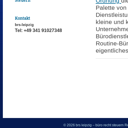
Ordnung
di
Steuern
Palette von
Dienstleist
Kontakt
kleine und 
brs-leipzig
Unternehme
Tel: +49 341 91027348
Bürodienstl
Routine-Bür
eigentliche
© 2026 brs leipzig – büro recht steuern
Re