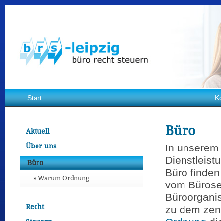
Start
K
Büro
Aktuell
Über uns
In unserem
Dienstleist
Büro
Büro finde
Warum Ordnung
vom Bürose
Büroorganis
Recht
zu dem zen