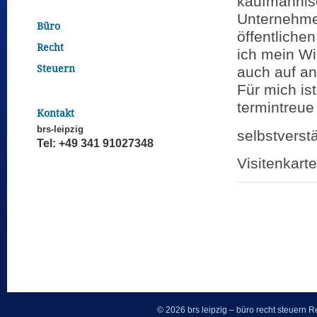
kaufmännis
Unternehme
Büro
öffentlichen
Recht
ich mein W
Steuern
auch auf a
Für mich is
termintreue
Kontakt
brs-leipzig
selbstverst
Tel: +49 341 91027348
Visitenkart
© 2026 brs leipzig – büro recht steuern
Re