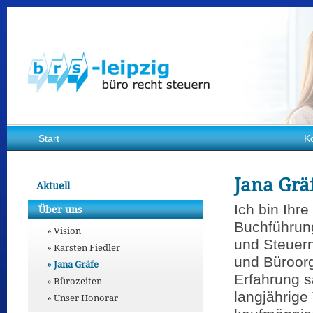
Start
K
Jana Grä
Aktuell
Ich bin Ihre
Über uns
Buchführun
Vision
und Steuer
Karsten Fiedler
und Büroorg
Jana Gräfe
Erfahrung 
Bürozeiten
langjährige 
Unser Honorar