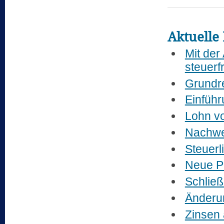
Aktuelle 
Mit der
steuerf
Grundr
Einführ
Lohn vo
Nachwei
Steuerl
Neue P
Schließ
Änderu
Zinsen 