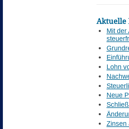
Aktuelle 
Mit der
steuerf
Grundr
Einführ
Lohn vo
Nachwei
Steuerl
Neue P
Schließ
Änderu
Zinsen 