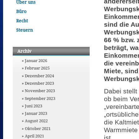
anderersei
Über uns
Werbungsk
Büro
Einkommens
Recht
sind die A
Steuern
Werbungsko
66 % bzw. z
beträgt, wa
Archiv
Einkommens
Januar 2026
die vereinb
Februar 2025
Miete, sin
Dezember 2024
Werbungsk
Dezember 2023
Dabei stellt
November 2023
ob beim Ver
September 2023
„vereinbart
Juni 2023
Januar 2023
„ortsüblich
August 2022
die Kaltmie
Oktober 2021
Warmmiete
April 2021
ist.