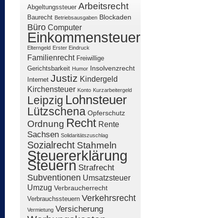
Arbeitsrecht
Abgeltungssteuer
Blockaden
Baurecht
Betriebsausgaben
Büro
Computer
Einkommensteuer
Elterngeld
Erster Eindruck
Familienrecht
Freiwillige
Insolvenzrecht
Gerichtsbarkeit
Humor
Justiz
Kindergeld
Internet
Kirchensteuer
Konto
Kurzarbeitergeld
Lohnsteuer
Leipzig
Lützschena
Opferschutz
Recht
Ordnung
Rente
Sachsen
Solidaritätszuschlag
Sozialrecht
Stahmeln
Steuererklärung
Steuern
Strafrecht
Subventionen
Umsatzsteuer
Umzug
Verbraucherrecht
Verkehrsrecht
Verbrauchssteuern
Versicherung
Vermietung