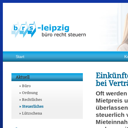
Start
K
Einkünft
Aktuell
bei Vert
Büro
Ordnung
Oft werde
Rechtliches
Mietpreis 
Steuerliches
überlassen.
Lützschena
steuerlich 
Mieteinna