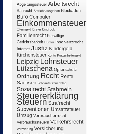
Arbeitsrecht
Abgeltungssteuer
Blockaden
Baurecht
Betriebsausgaben
Büro
Computer
Einkommensteuer
Elterngeld
Erster Eindruck
Familienrecht
Freiwillige
Insolvenzrecht
Gerichtsbarkeit
Humor
Justiz
Kindergeld
Internet
Kirchensteuer
Konto
Kurzarbeitergeld
Lohnsteuer
Leipzig
Lützschena
Opferschutz
Recht
Ordnung
Rente
Sachsen
Solidaritätszuschlag
Sozialrecht
Stahmeln
Steuererklärung
Steuern
Strafrecht
Subventionen
Umsatzsteuer
Umzug
Verbraucherrecht
Verkehrsrecht
Verbrauchssteuern
Versicherung
Vermietung