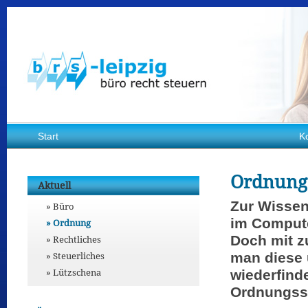
Start
K
Ordnung
Aktuell
Zur Wissen
Büro
im Compute
Ordnung
Doch mit z
Rechtliches
Steuerliches
man diese u
Lützschena
wiederfinde
Ordnungss