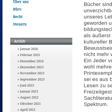
Über uns
Bücher sin
Büro
unverzichtb
unseres Le
Recht
geworden u
Steuern
bildungstec
als äußerst 
kultureller 
Archiv
Bewusstsei
Januar 2026
nicht mehr
Februar 2025
Ein Jeder v
Dezember 2024
wohl mehrer
Dezember 2023
Printexemp
November 2023
sei es aus 
September 2023
Lesen zu se
Juni 2023
Freizeitges
Januar 2023
Sachliteratu
August 2022
Spektrum.
Oktober 2021
April 2021