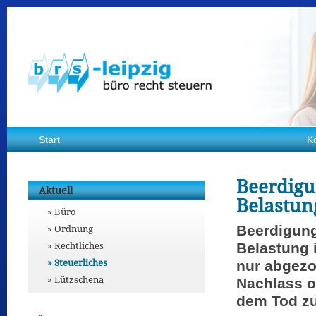
Start
K
Beerdigu
Aktuell
Belastun
Büro
Ordnung
Beerdigun
Rechtliches
Belastung
Steuerliches
nur abgezo
Lützschena
Nachlass 
dem Tod zu