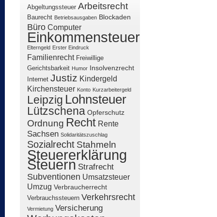
Arbeitsrecht
Abgeltungssteuer
Blockaden
Baurecht
Betriebsausgaben
Büro
Computer
Einkommensteuer
Elterngeld
Erster Eindruck
Familienrecht
Freiwillige
Insolvenzrecht
Gerichtsbarkeit
Humor
Justiz
Kindergeld
Internet
Kirchensteuer
Konto
Kurzarbeitergeld
Lohnsteuer
Leipzig
Lützschena
Opferschutz
Recht
Ordnung
Rente
Sachsen
Solidaritätszuschlag
Sozialrecht
Stahmeln
Steuererklärung
Steuern
Strafrecht
Subventionen
Umsatzsteuer
Umzug
Verbraucherrecht
Verkehrsrecht
Verbrauchssteuern
Versicherung
Vermietung