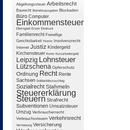
Arbeitsrecht
Abgeltungssteuer
Blockaden
Baurecht
Betriebsausgaben
Büro
Computer
Einkommensteuer
Elterngeld
Erster Eindruck
Familienrecht
Freiwillige
Insolvenzrecht
Gerichtsbarkeit
Humor
Justiz
Kindergeld
Internet
Kirchensteuer
Konto
Kurzarbeitergeld
Lohnsteuer
Leipzig
Lützschena
Opferschutz
Recht
Ordnung
Rente
Sachsen
Solidaritätszuschlag
Sozialrecht
Stahmeln
Steuererklärung
Steuern
Strafrecht
Subventionen
Umsatzsteuer
Umzug
Verbraucherrecht
Verkehrsrecht
Verbrauchssteuern
Versicherung
Vermietung