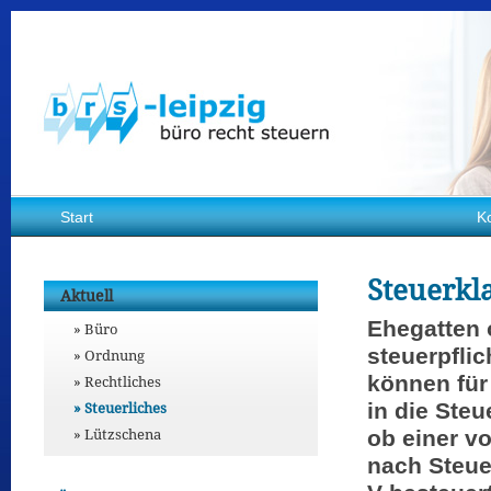
Start
K
Steuerkl
Aktuell
Ehegatten 
Büro
steuerpflic
Ordnung
können für
Rechtliches
Steuerliches
in die Ste
Lützschena
ob einer v
nach Steue