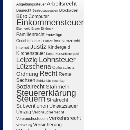
Arbeitsrecht
Abgeltungssteuer
Blockaden
Baurecht
Betriebsausgaben
Büro
Computer
Einkommensteuer
Elterngeld
Erster Eindruck
Familienrecht
Freiwillige
Insolvenzrecht
Gerichtsbarkeit
Humor
Justiz
Kindergeld
Internet
Kirchensteuer
Konto
Kurzarbeitergeld
Lohnsteuer
Leipzig
Lützschena
Opferschutz
Recht
Ordnung
Rente
Sachsen
Solidaritätszuschlag
Sozialrecht
Stahmeln
Steuererklärung
Steuern
Strafrecht
Subventionen
Umsatzsteuer
Umzug
Verbraucherrecht
Verkehrsrecht
Verbrauchssteuern
Versicherung
Vermietung