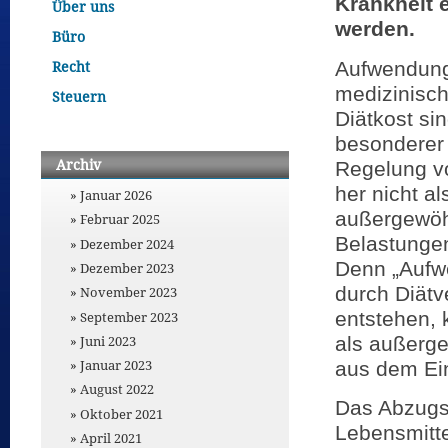
Krankheit e
Über uns
werden.
Büro
Aufwendung
Recht
medizinisc
Steuern
Diätkost si
besonderer 
Archiv
Regelung v
her nicht al
Januar 2026
außergewöh
Februar 2025
Belastungen
Dezember 2024
Denn „Aufw
Dezember 2023
durch Diätv
November 2023
entstehen, 
September 2023
als außerg
Juni 2023
Januar 2023
aus dem Ei
August 2022
Das Abzugsv
Oktober 2021
Lebensmitt
April 2021