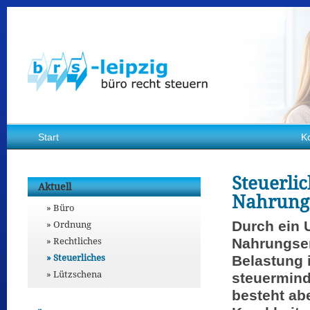
Start
K
Steuerli
Aktuell
Nahrung
Büro
Ordnung
Durch ein 
Rechtliches
Nahrungser
Steuerliches
Belastung
Lützschena
steuermind
besteht ab