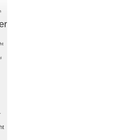
n
er
ht
d
r
ht