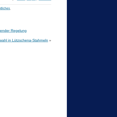
tliches
,
hlender Regelung
swahl in Lützschena-Stahmeln
»