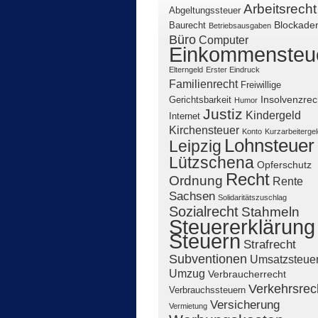
Arbeitsrecht
Abgeltungssteuer
Blockade
Baurecht
Betriebsausgaben
Büro
Computer
Einkommensteu
Elterngeld
Erster Eindruck
Familienrecht
Freiwillige
Insolvenzrec
Gerichtsbarkeit
Humor
Justiz
Kindergeld
Internet
Kirchensteuer
Konto
Kurzarbeitergel
Lohnsteuer
Leipzig
Lützschena
Opferschutz
Recht
Ordnung
Rente
Sachsen
Solidaritätszuschlag
Sozialrecht
Stahmeln
Steuererklärung
Steuern
Strafrecht
Subventionen
Umsatzsteue
Umzug
Verbraucherrecht
Verkehrsrec
Verbrauchssteuern
Versicherung
Vermietung