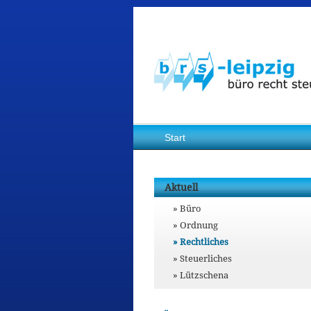
Start
Aktuell
Büro
Ordnung
Rechtliches
Steuerliches
Lützschena