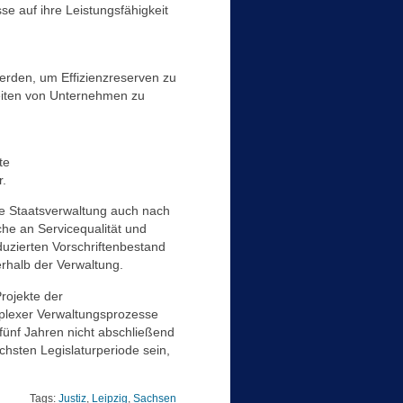
e auf ihre Leistungsfähigkeit
erden, um Effizienzreserven zu
beiten von Unternehmen zu
te
.
ie Staatsverwaltung auch nach
che an Servicequalität und
uzierten Vorschriftenbestand
erhalb der Verwaltung.
rojekte der
plexer Verwaltungsprozesse
 fünf Jahren nicht abschließend
hsten Legislaturperiode sein,
Tags:
Justiz
,
Leipzig
,
Sachsen