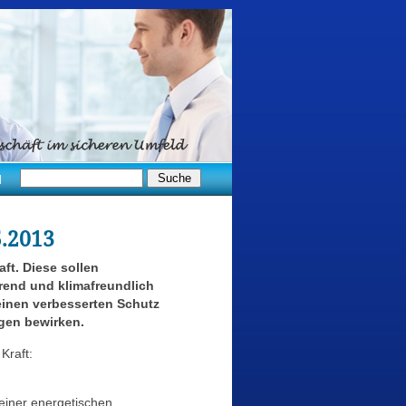
d
5.2013
ft. Diese sollen
rend und klimafreundlich
inen verbesserten Schutz
gen bewirken.
Kraft:
einer energetischen