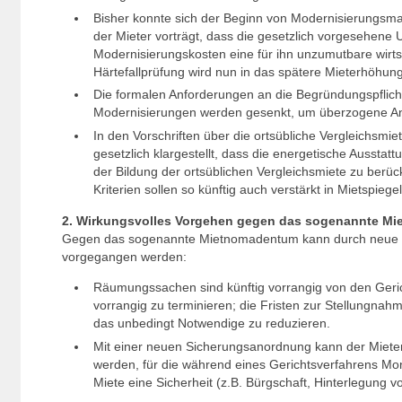
Bisher konnte sich der Beginn von Modernisierungs
der Mieter vorträgt, dass die gesetzlich vorgesehene
Modernisierungskosten eine für ihn unzumutbare wirtsc
Härtefallprüfung wird nun in das spätere Mieterhöhung
Die formalen Anforderungen an die Begründungspflich
Modernisierungen werden gesenkt, um überzogene Anf
In den Vorschriften über die ortsübliche Vergleichsmie
gesetzlich klargestellt, dass die energetische Ausstat
der Bildung der ortsüblichen Vergleichsmiete zu berüc
Kriterien sollen so künftig auch verstärkt in Mietspieg
2. Wirkungsvolles Vorgehen gegen das sogenannte M
Gegen das sogenannte Mietnomadentum kann durch neue V
vorgegangen werden:
Räumungssachen sind künftig vorrangig von den Geric
vorrangig zu terminieren; die Fristen zur Stellungnahm
das unbedingt Notwendige zu reduzieren.
Mit einer neuen Sicherungsanordnung kann der Mieter 
werden, für die während eines Gerichtsverfahrens Mo
Miete eine Sicherheit (z.B. Bürgschaft, Hinterlegung vo