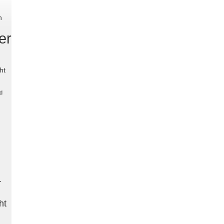
n
er
ht
d
r
ht