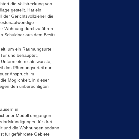
htert die Vollstreckung von
age gestellt. Hat ein
l der Gerichtsvollzieher die
kostenaufwendige –
er Wohnung durchzuführen.
n Schuldner aus dem Besitz
elt, um ein Räumungsurteil
 Tür und behauptet,
 Untermiete nichts wusste,
il das Räumungsurteil nur
neuer Anspruch im
ie Möglichkeit, in dieser
gegen den unberechtigten
äusern in
ünchener Modell umgangen
edarfskündigungen für drei
lt und die Wohnungen sodann
st für gefährdete Gebiete