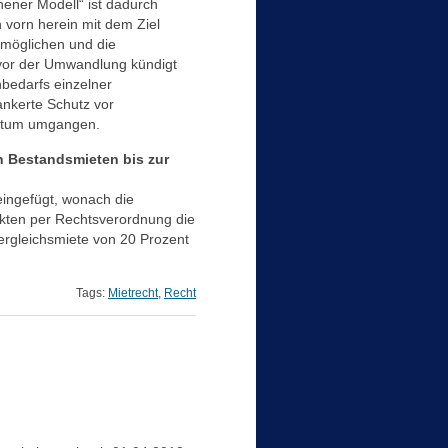
ener Modell“ ist dadurch
 vorn herein mit dem Ziel
rmöglichen und die
or der Umwandlung kündigt
bedarfs einzelner
ankerte Schutz vor
ntum umgangen.
 Bestandsmieten bis zur
eingefügt, wonach die
ten per Rechtsverordnung die
ergleichsmiete von 20 Prozent
Tags:
Mietrecht
,
Recht