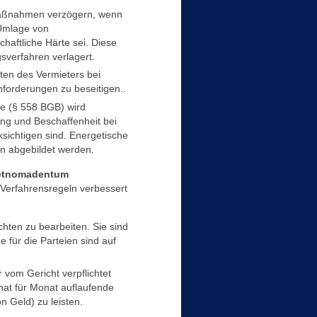
maßnahmen verzögern, wenn
 Umlage von
haftliche Härte sei. Diese
sverfahren verlagert.
ten des Vermieters bei
orderungen zu beseitigen..
te (§ 558 BGB) wird
tung und Beschaffenheit bei
ksichtigen sind. Energetische
eln abgebildet werden.
ietnomadentum
erfahrensregeln verbessert
hten zu bearbeiten. Sie sind
e für die Parteien sind auf
vom Gericht verpflichtet
nat für Monat auflaufende
n Geld) zu leisten.