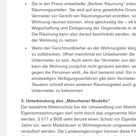
Die in der Praxis entwickelte „Berliner Räumung“ erleic
Räumungsurteilen. Sie wird auf eine gesetzliche Grundl
Vermieter vor Gericht ein Räumungsurteil erstritten, sol
Wohnung räumen können, ohne gleichzeitig die – oft 
Wegschaffung und Einlagerung der Gegenstände in d
Die Räumung kann also darauf beschränkt werden, de
der Wohnung zu setzen
Wenn der Gerichtsvollzieher an der Wohnungstür kling
zu vollstrecken, öffnet manchmal ein Unbekannter die
Untermieter zu sein. Auch wenn der Vermieter von der
kann die Wohnung zunächst nicht geräumt werden, we
gegen die Personen wirkt, die dort benannt sind. Ein 
einstweiligen Verfügungsverfahren gibt dem Vermieter d
Situation schnell einen weiteren Räumungstitel auch 
Untermieter zu bekommen.
3. Unterbindung des „Münchener Modells“
Der bewährte Mieterschutz bei der Umwandlung von Mietsh
Eigentumswohnungen darf nicht durch das sogenannte M
werden. § 577 a BGB sieht derzeit einen Schutz vor Eigenb
Jahre vor, wenn Mietshäuser in Wohneigentum umgewande
veräußert werden. Die Landesregierungen können diese Fri