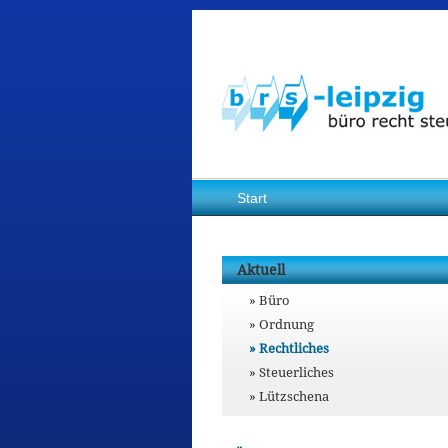
Start
Aktuell
Büro
Ordnung
Rechtliches
Steuerliches
Lützschena