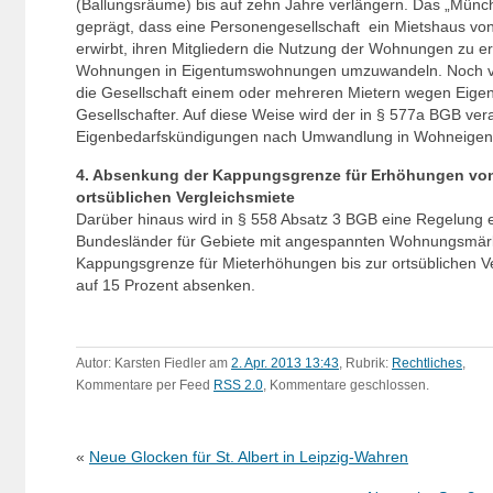
(Ballungsräume) bis auf zehn Jahre verlängern. Das „Münch
geprägt, dass eine Personengesellschaft ein Mietshaus von
erwirbt, ihren Mitgliedern die Nutzung der Wohnungen zu e
Wohnungen in Eigentumswohnungen umzuwandeln. Noch v
die Gesellschaft einem oder mehreren Mietern wegen Eigen
Gesellschafter. Auf diese Weise wird der in § 577a BGB ver
Eigenbedarfskündigungen nach Umwandlung in Wohneige
4. Absenkung der Kappungsgrenze für Erhöhungen von
ortsüblichen Vergleichsmiete
Darüber hinaus wird in § 558 Absatz 3 BGB eine Regelung 
Bundesländer für Gebiete mit angespannten Wohnungsmärk
Kappungsgrenze für Mieterhöhungen bis zur ortsüblichen V
auf 15 Prozent absenken.
Autor: Karsten Fiedler am
2. Apr. 2013 13:43
, Rubrik:
Rechtliches
,
Kommentare per Feed
RSS 2.0
, Kommentare geschlossen.
«
Neue Glocken für St. Albert in Leipzig-Wahren