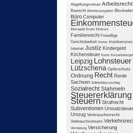
Arbeitsrecht
Abgeltungssteuer
Blockade
Baurecht
Betriebsausgaben
Büro
Computer
Einkommensteu
Elterngeld
Erster Eindruck
Familienrecht
Freiwillige
Insolvenzrec
Gerichtsbarkeit
Humor
Justiz
Kindergeld
Internet
Kirchensteuer
Konto
Kurzarbeitergel
Lohnsteuer
Leipzig
Lützschena
Opferschutz
Recht
Ordnung
Rente
Sachsen
Solidaritätszuschlag
Sozialrecht
Stahmeln
Steuererklärung
Steuern
Strafrecht
Subventionen
Umsatzsteue
Umzug
Verbraucherrecht
Verkehrsrec
Verbrauchssteuern
Versicherung
Vermietung