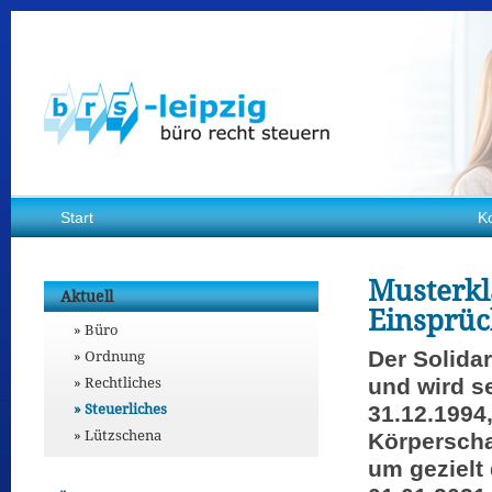
Start
K
Musterkl
Aktuell
Einsprüc
Büro
Ordnung
Der Solida
Rechtliches
und wird s
Steuerliches
31.12.1994
Lützschena
Körperscha
um gezielt