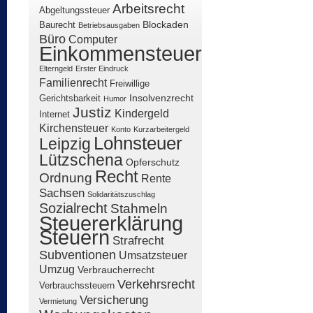
Arbeitsrecht
Abgeltungssteuer
Blockaden
Baurecht
Betriebsausgaben
Büro
Computer
Einkommensteuer
Elterngeld
Erster Eindruck
Familienrecht
Freiwillige
Insolvenzrecht
Gerichtsbarkeit
Humor
Justiz
Kindergeld
Internet
Kirchensteuer
Konto
Kurzarbeitergeld
Lohnsteuer
Leipzig
Lützschena
Opferschutz
Recht
Ordnung
Rente
Sachsen
Solidaritätszuschlag
Sozialrecht
Stahmeln
Steuererklärung
Steuern
Strafrecht
Subventionen
Umsatzsteuer
Umzug
Verbraucherrecht
Verkehrsrecht
Verbrauchssteuern
Versicherung
Vermietung