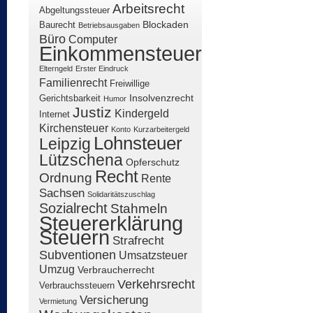
Arbeitsrecht
Abgeltungssteuer
Blockaden
Baurecht
Betriebsausgaben
Büro
Computer
Einkommensteuer
Elterngeld
Erster Eindruck
Familienrecht
Freiwillige
Insolvenzrecht
Gerichtsbarkeit
Humor
Justiz
Kindergeld
Internet
Kirchensteuer
Konto
Kurzarbeitergeld
Lohnsteuer
Leipzig
Lützschena
Opferschutz
Recht
Ordnung
Rente
Sachsen
Solidaritätszuschlag
Sozialrecht
Stahmeln
Steuererklärung
Steuern
Strafrecht
Subventionen
Umsatzsteuer
Umzug
Verbraucherrecht
Verkehrsrecht
Verbrauchssteuern
Versicherung
Vermietung