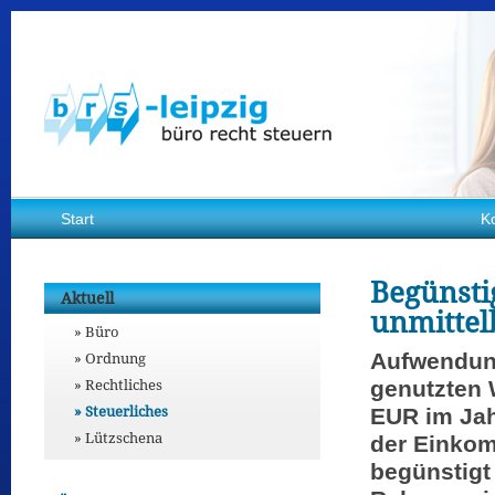
Start
K
Begünsti
Aktuell
unmitte
Büro
Ordnung
Aufwendung
Rechtliches
genutzten 
Steuerliches
EUR im Jah
Lützschena
der Einkom
begünstigt