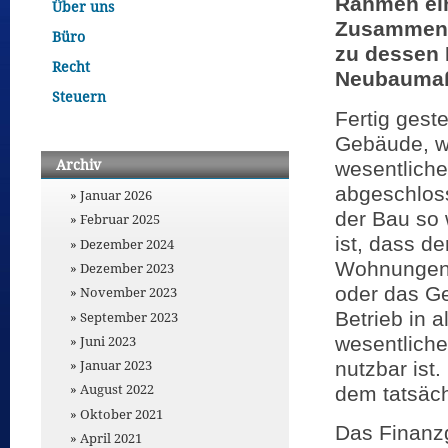
Rahmen ein
Über uns
Zusammenha
Büro
zu dessen 
Recht
Neubaumaß
Steuern
Fertig gestel
Gebäude, w
Archiv
wesentlich
abgeschlos
Januar 2026
der Bau so w
Februar 2025
ist, dass d
Dezember 2024
Wohnungen 
Dezember 2023
oder das G
November 2023
Betrieb in a
September 2023
wesentlich
Juni 2023
Januar 2023
nutzbar ist
August 2022
dem tatsäch
Oktober 2021
Das Finanzg
April 2021