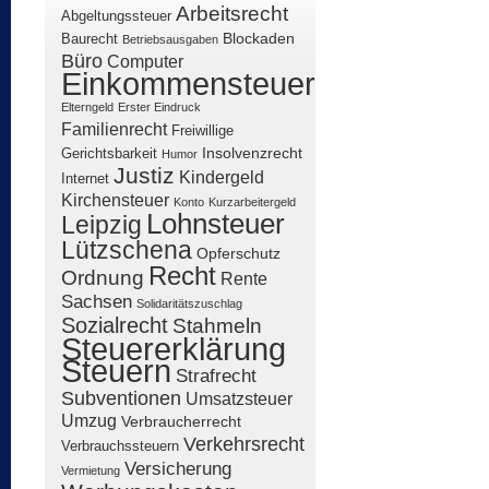
Arbeitsrecht
Abgeltungssteuer
Blockaden
Baurecht
Betriebsausgaben
Büro
Computer
Einkommensteuer
Elterngeld
Erster Eindruck
Familienrecht
Freiwillige
Insolvenzrecht
Gerichtsbarkeit
Humor
Justiz
Kindergeld
Internet
Kirchensteuer
Konto
Kurzarbeitergeld
Lohnsteuer
Leipzig
Lützschena
Opferschutz
Recht
Ordnung
Rente
Sachsen
Solidaritätszuschlag
Sozialrecht
Stahmeln
Steuererklärung
Steuern
Strafrecht
Subventionen
Umsatzsteuer
Umzug
Verbraucherrecht
Verkehrsrecht
Verbrauchssteuern
Versicherung
Vermietung