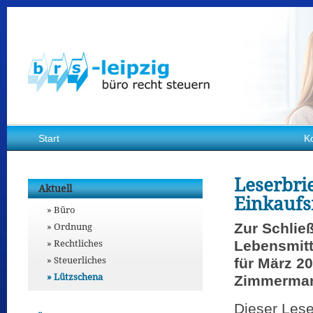
Start
K
Leserbri
Aktuell
Einkaufs
Büro
Ordnung
Zur Schließ
Rechtliches
Lebensmitt
Steuerliches
für März 20
Lützschena
Zimmerman
Dieser Lese